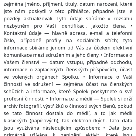
zejména jméno, příjmení, tituly, datum narození, které
jste nám poskytli v této přihlášce, případně jste je
později aktualizovali. Tyto údaje sbíráme v rozsahu
nezbytném pro Vaši identifikaci, jakožto člena. •
Kontaktní údaje — hlavně adresa, e-mail a telefonní
číslo, případně profily na sociálních sítích; tyto
informace sbíráme jenom od Vás za účelem efektivní
komunikace mezi sdružením a jeho členy. • Informace o
Vašem členství — datum vstupu, případně odchodu,
informace o zaplacených členských příspěvcích, účast
ve volených orgánech Spolku. • Informace o Vaší
činnosti ve sdružení — zejména účast na členských
schůzích a informace, které Spolek poskytnete o své
profesní činnosti. • Informace z médií — Spolek si drží
archiv fotografií, výstřižků o činnosti svých členů, pokud
se tato činnost dostala do médií, a to jak médií
klasických (papírových), tak elektronických. Tato data
jsou využívána následujícím způsobem: • Data jsou
primárně užívána k naplnění aktivit, které jsou