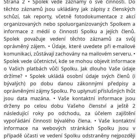
Strana 2 • Spolek vede záznamy o své činnosti. Do
těchto záznamů jsou ukládány jak zápisy z členských
schůzí, tak reporty, včetně fotodokumentace z akcí
organizovaných nebo spoluorganizovaných Spolkem a
informace z médií o činnosti Spolku a jejích členů.
Spolek považuje vedení těchto záznamů za svůj
oprávněný zájem. • Údaje, které uvedete při e-mailové
komunikaci, zůstávají zachovány na mailovém serveru. •
Spolek vede účetnictví, kde se mohou objevit informace
o Vašich platbách vůči Spolku. Jak dlouho Vaše údaje
držíme? • Spolek ukládá osobní údaje svých členů (i
bývalých) po dobu danou zákonnými předpisy a
oprávněnými zájmy Spolku. Po uplynutí příslušných lhůt
jsou data mazána. • Vaše kontaktní informace jsou
drženy po celou dobu Vašeho členství a ještě 2
následující roky po odchodu, za účelem zajištění
vypořádání činnosti bývalého člena. • Vaše kontaktní
informace na webových stránkách Spolku jsou v
případě účasti ve vedení Spolku odstraněny nejpozději