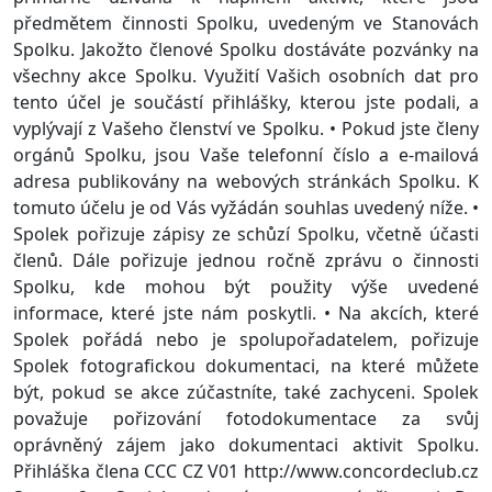
předmětem činnosti Spolku, uvedeným ve Stanovách
Spolku. Jakožto členové Spolku dostáváte pozvánky na
všechny akce Spolku. Využití Vašich osobních dat pro
tento účel je součástí přihlášky, kterou jste podali, a
vyplývají z Vašeho členství ve Spolku. • Pokud jste členy
orgánů Spolku, jsou Vaše telefonní číslo a e-mailová
adresa publikovány na webových stránkách Spolku. K
tomuto účelu je od Vás vyžádán souhlas uvedený níže. •
Spolek pořizuje zápisy ze schůzí Spolku, včetně účasti
členů. Dále pořizuje jednou ročně zprávu o činnosti
Spolku, kde mohou být použity výše uvedené
informace, které jste nám poskytli. • Na akcích, které
Spolek pořádá nebo je spolupořadatelem, pořizuje
Spolek fotografickou dokumentaci, na které můžete
být, pokud se akce zúčastníte, také zachyceni. Spolek
považuje pořizování fotodokumentace za svůj
oprávněný zájem jako dokumentaci aktivit Spolku.
Přihláška člena CCC CZ V01 http://www.concordeclub.cz