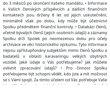
do 3 měsíců po skončení Vašeho mandátu. • Informace
o Vašich členských příspěvcích a dalších finančních
kontaktech jsou drženy 8 let od jejich uskutečnění,
minimálně však po dobu, kdy může být účetnictví
Spolku předmětem finanční kontroly. • Databázi členů,
včetně bývalých členů (jejich osobních údajů) a záznamy
Spolku drží Spolek po neomezenou dobu pro účely
archivace ve věci historického výzkumu. Tyto informace
nejsou zpřístupňovány subjektům mimo členů Spolku a
badatelů v oblasti karavaningu velkých obytných
vozidel. Jaké údaje o Vás potřebujeme? Jak můžete
ovlivnit zpracování údajů? • Pro činnost Spolku
potřebujeme být schopni vědět, kdo jste a mít možnost
se s Vámi spojit. Za tímto účelem od Vás potřebuje Vaše
identifikační a kontaktní údaje. • Pro zveřejnění
kontaktních informací u vedoucích činitelů Spolku Vás
písemně žádáme o souhlas, který nejste povinni udělit a
pokud jej udělíte, můžete jej kdykoliv odvolat: □
souhlasím □ nesouhlasím. • V případě pořizování