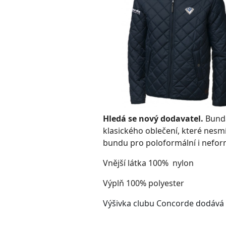
Hledá se nový dodavatel.
Bunda
klasického oblečení, které nesmí
bundu pro poloformální i neformá
Vnější látka 100%
nylon
Výplň 100% polyester
Výšivka clubu Concorde dodává 