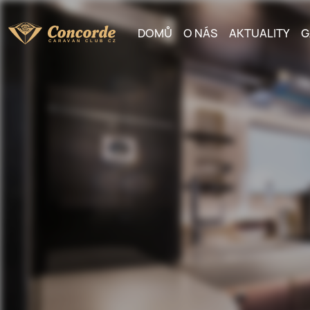
DOMŮ
O NÁS
AKTUALITY
G
C
ARAVAN CLUB CZ