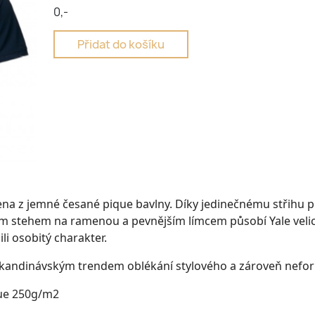
0,-
Přidat do košíku
bena z jemné česané pique bavlny. Díky jedinečnému střihu 
m stehem na ramenou a pevnějším límcem působí Yale velice
i osobitý charakter.
skandinávským trendem oblékání stylového a zároveň nefor
que 250g/m2