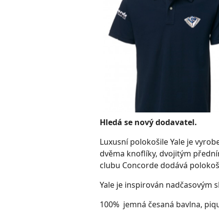
Hledá se nový dodavatel.
Luxusní polokošile Yale je vyro
dvěma knoflíky, dvojitým přední
clubu Concorde dodává polokošil
Yale je inspirován nadčasovým 
100%
jemná česaná bavlna, pi