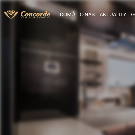
DOMŮ
O NÁS
AKTUALITY
G
C
ARAVAN CLUB CZ